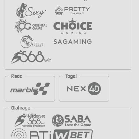
Race
Togel
Olahraga