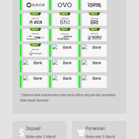
* Selama bank maintenance dan bank offline deposit dan penarikan
tidak dapat diproses
Deposit
Penarikan
Rata-rata 3 Menit
Rata-rata 5 Menit