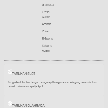
Olahraga
Crash
Game
Arcade
Poker
E-Sports
Sabung
Ayam
TARUHAN SLOT
Penyedia slot online dengan beragam pilihan game menarik yang memudahkan
pemain untuk mencapai jackpot
TARUHAN OLAHRAGA