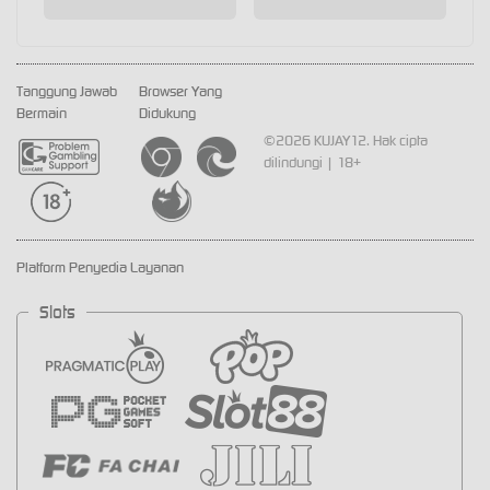
Tanggung Jawab
Browser Yang
Bermain
Didukung
©2026 KUJAY12. Hak cipta
dilindungi | 18+
Platform Penyedia Layanan
Slots