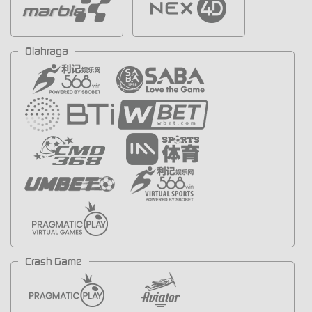
Olahraga
Crash Game