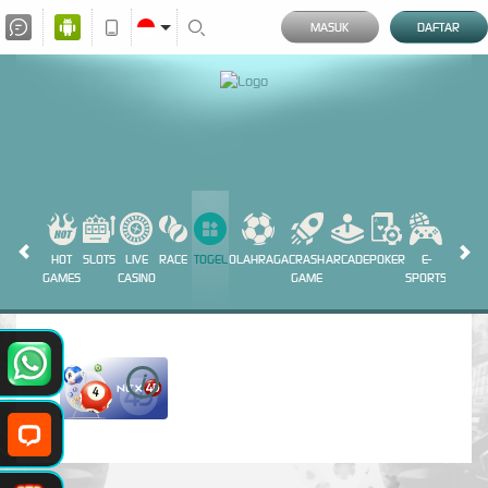
MASUK
DAFTAR
HOT
SLOTS
LIVE
RACE
TOGEL
OLAHRAGA
CRASH
ARCADE
POKER
E-
SABUN
GAMES
CASINO
GAME
SPORTS
AYAM
i