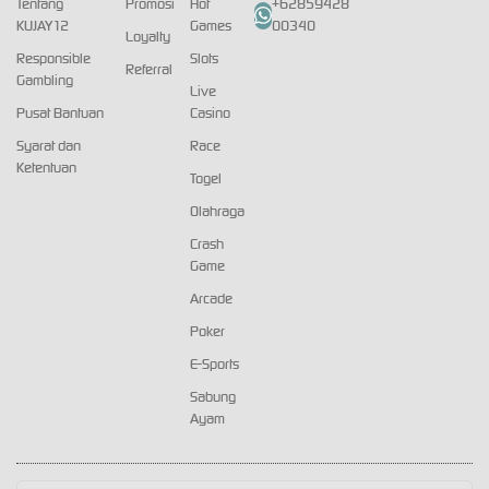
Tentang
Promosi
Hot
+62859428
KUJAY12
Games
00340
Loyalty
Responsible
Slots
Referral
Gambling
Live
Pusat Bantuan
Casino
Syarat dan
Race
Ketentuan
Togel
Olahraga
Crash
Game
Arcade
Poker
E-Sports
Sabung
Ayam