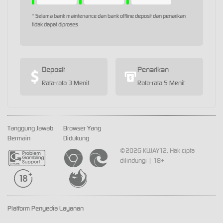
* Selama bank maintenance dan bank offline deposit dan penarikan
tidak dapat diproses
Deposit
Penarikan
Rata-rata 3 Menit
Rata-rata 5 Menit
Tanggung Jawab
Browser Yang
Bermain
Didukung
©2026 KUJAY12. Hak cipta
dilindungi | 18+
Platform Penyedia Layanan