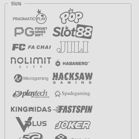
Slots