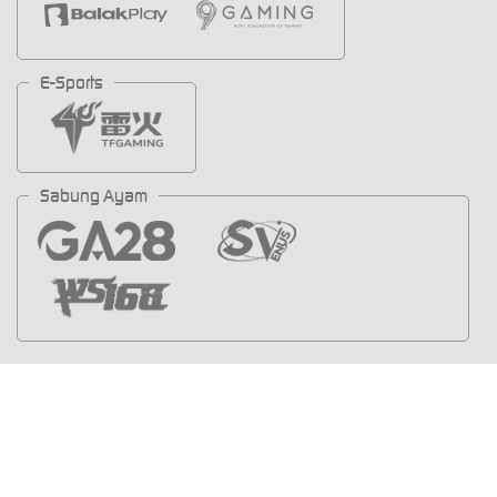
E-Sports
Sabung Ayam