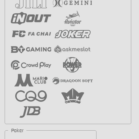
Poker