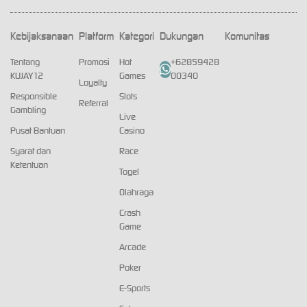
Kebijaksanaan
Platform
Kategori
Dukungan
Komunitas
Tentang
Promosi
Hot
+62859428
KUJAY12
Games
00340
Loyalty
Responsible
Slots
Referral
Gambling
Live
Pusat Bantuan
Casino
Syarat dan
Race
Ketentuan
Togel
Olahraga
Crash
Game
Arcade
Poker
E-Sports