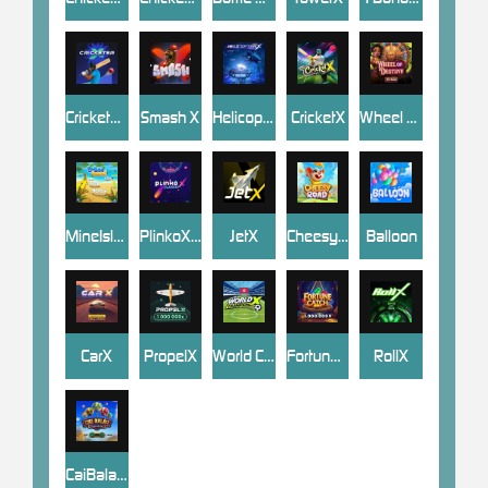
CricketerX
Smash X
HelicopterX
CricketX
Wheel Of Destiny
MineIsland
PlinkoXClassic
JetX
Cheesy Road
Balloon
CarX
PropelX
World Champion X
Fortune Catch
RollX
CaiBalaoCappadocia