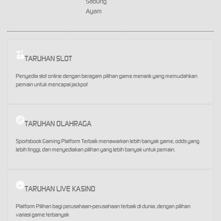
Sabung
Ayam
TARUHAN SLOT
Penyedia slot online dengan beragam pilihan game menarik yang memudahkan
pemain untuk mencapai jackpot
TARUHAN OLAHRAGA
Sportsbook Gaming Platform Terbaik menawarkan lebih banyak game, odds yang
lebih tinggi, dan menyediakan pilihan yang lebih banyak untuk pemain.
TARUHAN LIVE KASINO
Platform Pilihan bagi perusahaan-perusahaan terbaik di dunia, dengan pilihan
variasi game terbanyak